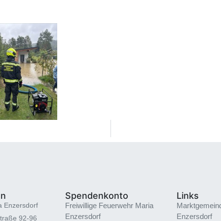
en
Spendenkonto
Links
a Enzersdorf
Freiwillige Feuerwehr Maria
Marktgemein
Enzersdorf
Enzersdorf
traße 92-96