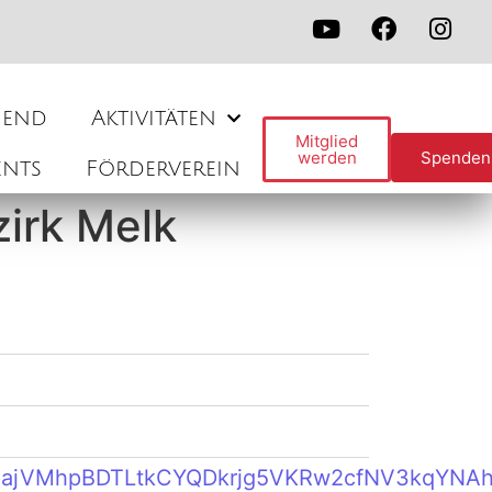
gend
Aktivitäten
Mitglied
werden
Spenden
ents
Förderverein
irk Melk
arEoajVMhpBDTLtkCYQDkrjg5VKRw2cfNV3kqYNA