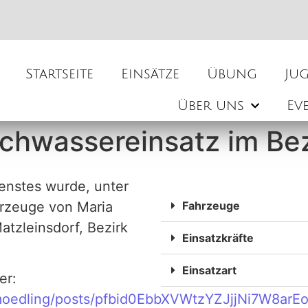
Startseite
Einsätze
Übung
Ju
Über uns
Ev
hwassereinsatz im Bez
enstes wurde, unter
rzeuge von Maria
Fahrzeuge
atzleinsdorf, Bezirk
Einsatzkräfte
Einsatzart
er:
.moedling/posts/pfbid0EbbXVWtzYZJjjNi7W8