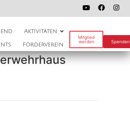
gend
Aktivitäten
Mitglied
werden
Spenden
ents
Förderverein
euerwehrhaus