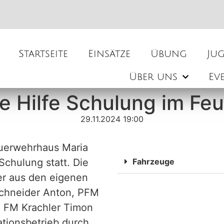
Startseite
Einsätze
Übung
Ju
Über uns
Ev
te Hilfe Schulung im F
29.11.2024 19:00
uerwehrhaus Maria
Schulung statt. Die
Fahrzeuge
er aus den eigenen
chneider Anton, PFM
n FM Krachler Timon
tionsbetrieb durch.