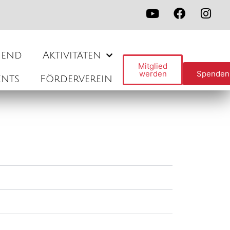
gend
Aktivitäten
Mitglied
werden
Spenden
ents
Förderverein