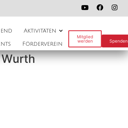
gend
Aktivitäten
Mitglied
werden
Spenden
ents
Förderverein
 Wurth