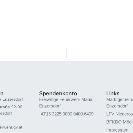
en
Spendenkonto
Links
a Enzersdorf
Freiwillige Feuerwehr Maria
Marktgemein
Enzersdorf
Enzersdorf
traße 92-96
rsdorf
AT15 3225 0000 0400 6409
LFV Niederös
BFKDO Mödl
rwehr.gv.at
Impressum