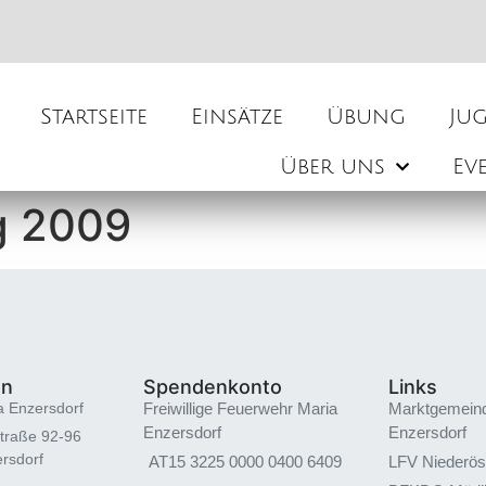
Startseite
Einsätze
Übung
Ju
Über uns
Ev
g 2009
en
Spendenkonto
Links
a Enzersdorf
Freiwillige Feuerwehr Maria
Marktgemein
Enzersdorf
Enzersdorf
traße 92-96
rsdorf
AT15 3225 0000 0400 6409
LFV Niederös