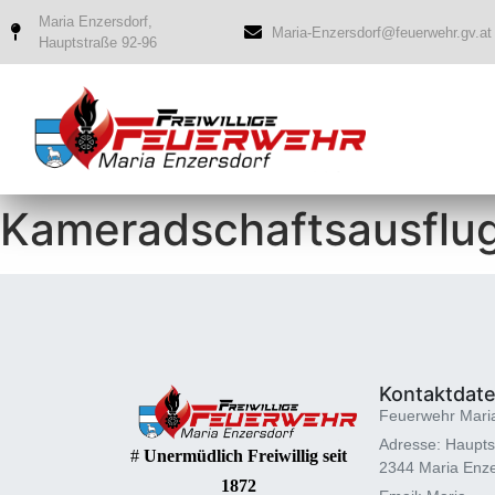
Maria Enzersdorf,
Maria-Enzersdorf@feuerwehr.gv.at
Hauptstraße 92-96
Kameradschaftsausflu
Kontaktdat
Feuerwehr Mari
Adresse: Haupts
#
Unermüdlich Freiwillig seit
2344 Maria Enze
1872