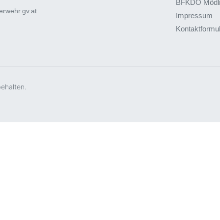
BFKDO Mödl
rwehr.gv.at
Impressum
Kontaktformu
behalten.