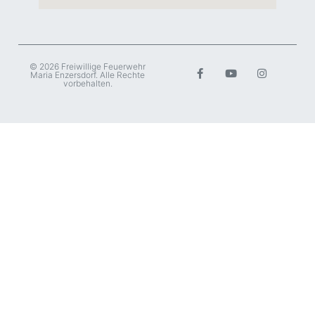
© 2026 Freiwillige Feuerwehr
Maria Enzersdorf. Alle Rechte
vorbehalten.