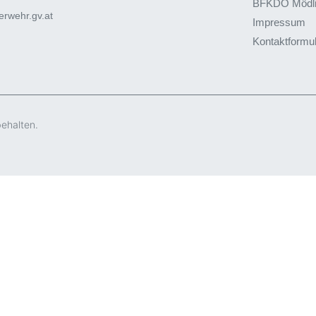
BFKDO Mödl
rwehr.gv.at
Impressum
Kontaktformu
behalten.