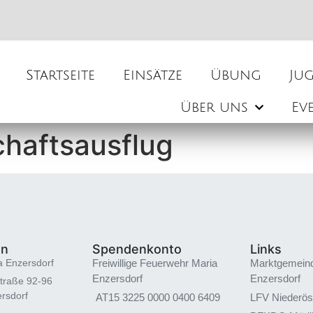
Startseite
Einsätze
Übung
Ju
Über uns
Ev
haftsausflug
en
Spendenkonto
Links
a Enzersdorf
Freiwillige Feuerwehr Maria
Marktgemein
Enzersdorf
Enzersdorf
traße 92-96
rsdorf
AT15 3225 0000 0400 6409
LFV Niederös