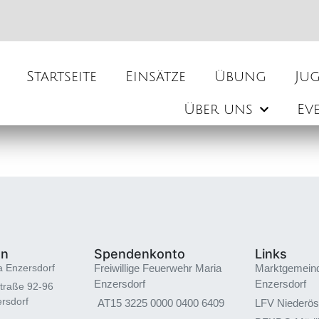
Startseite
Einsätze
Übung
Ju
Über uns
Ev
en
Spendenkonto
Links
a Enzersdorf
Freiwillige Feuerwehr Maria
Marktgemein
Enzersdorf
Enzersdorf
traße 92-96
rsdorf
AT15 3225 0000 0400 6409
LFV Niederös