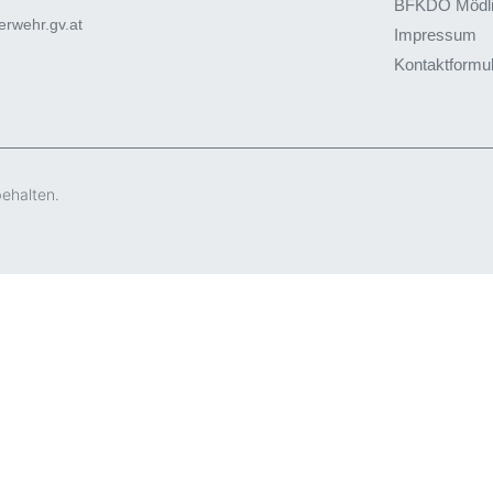
BFKDO Mödl
rwehr.gv.at
Impressum
Kontaktformu
behalten.