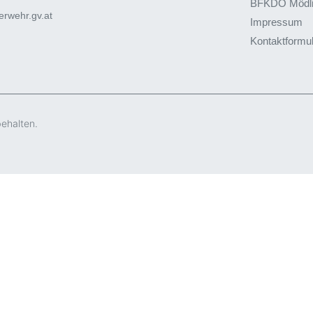
BFKDO Mödl
rwehr.gv.at
Impressum
Kontaktformu
behalten.