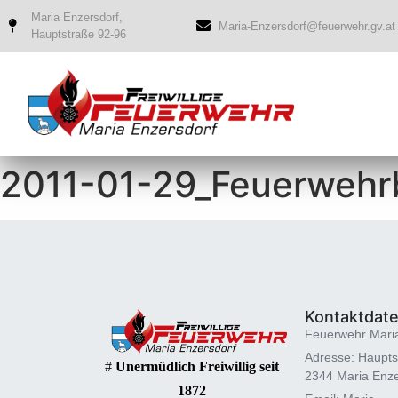
Maria Enzersdorf,
Maria-Enzersdorf@feuerwehr.gv.at
Hauptstraße 92-96
2011-01-29_Feuerwehrb
Kontaktdat
Feuerwehr Mari
Adresse: Haupts
#
Unermüdlich Freiwillig seit
2344 Maria Enze
1872