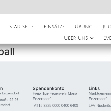
Startseite
Einsätze
Übung
Ju
Über uns
Ev
all
en
Spendenkonto
Links
a Enzersdorf
Freiwillige Feuerwehr Maria
Marktgemein
Enzersdorf
Enzersdorf
traße 92-96
rsdorf
AT15 3225 0000 0400 6409
LFV Niederös