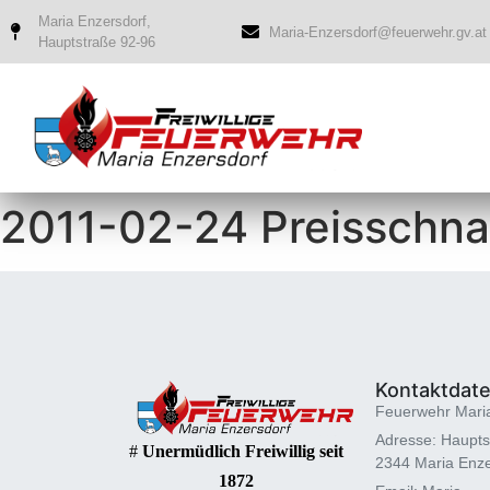
Maria Enzersdorf,
Maria-Enzersdorf@feuerwehr.gv.at
Hauptstraße 92-96
2011-02-24 Preisschn
Kontaktdat
Feuerwehr Mari
Adresse: Haupts
#
Unermüdlich Freiwillig seit
2344 Maria Enze
1872