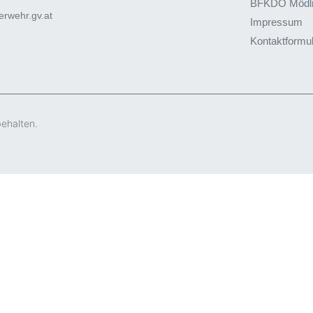
BFKDO Mödl
rwehr.gv.at
Impressum
Kontaktformu
behalten.