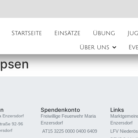
Startseite
Einsätze
Übung
Ju
Über uns
Ev
apsen
en
Spendenkonto
Links
a Enzersdorf
Freiwillige Feuerwehr Maria
Marktgemein
Enzersdorf
Enzersdorf
traße 92-96
rsdorf
AT15 3225 0000 0400 6409
LFV Niederös