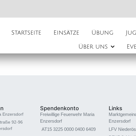
Startseite
Einsätze
Übung
Ju
Über uns
Ev
en
Spendenkonto
Links
a Enzersdorf
Freiwillige Feuerwehr Maria
Marktgemein
Enzersdorf
Enzersdorf
traße 92-96
rsdorf
AT15 3225 0000 0400 6409
LFV Niederös