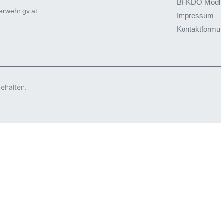
BFKDO Mödl
rwehr.gv.at
Impressum
Kontaktformu
behalten.