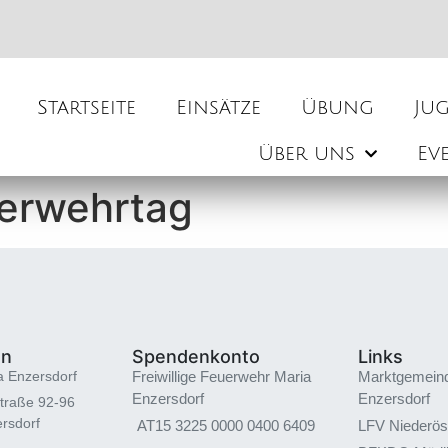
Startseite
Einsätze
Übung
Ju
Über uns
Ev
uerwehrtag
en
Spendenkonto
Links
a Enzersdorf
Freiwillige Feuerwehr Maria
Marktgemein
Enzersdorf
Enzersdorf
traße 92-96
rsdorf
AT15 3225 0000 0400 6409
LFV Niederös