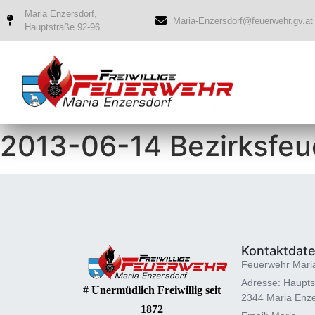
Maria Enzersdorf,
Maria-Enzersdorf@feuerwehr.gv.at
Hauptstraße 92-96
2013-06-14 Bezirksfe
Kontaktdat
Feuerwehr Mari
Adresse: Haupts
#
Unermüdlich Freiwillig seit
2344 Maria Enze
1872