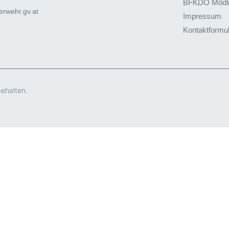
BFKDO Mödl
rwehr.gv.at
Impressum
Kontaktformu
behalten.