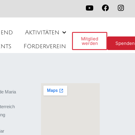
gend
Aktivitäten
Mitglied
werden
Spenden
ents
Förderverein
de Maria
terreich
ing
lar