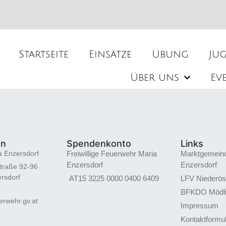
Startseite
Einsätze
Übung
Ju
Über uns
Ev
en
Spendenkonto
Links
a Enzersdorf
Freiwillige Feuerwehr Maria
Marktgemein
Enzersdorf
Enzersdorf
traße 92-96
rsdorf
AT15 3225 0000 0400 6409
LFV Niederös
BFKDO Mödl
rwehr.gv.at
Impressum
Kontaktformu