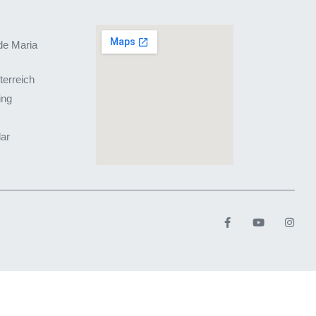
de Maria
terreich
ing
lar