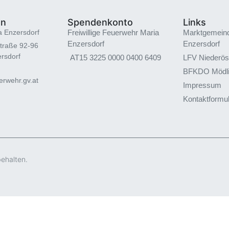
en
Spendenkonto
Links
a Enzersdorf
Freiwillige Feuerwehr Maria
Marktgemein
Enzersdorf
Enzersdorf
traße 92-96
rsdorf
AT15 3225 0000 0400 6409
LFV Niederös
BFKDO Mödl
rwehr.gv.at
Impressum
Kontaktformu
behalten.