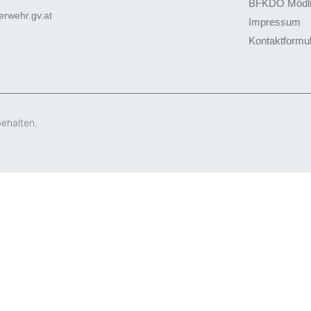
BFKDO Mödl
rwehr.gv.at
Impressum
Kontaktformu
behalten.