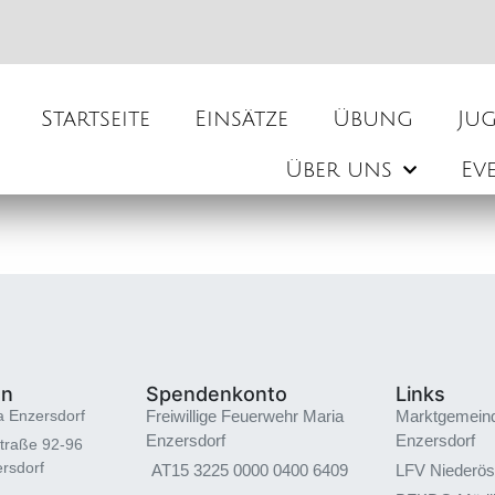
Startseite
Einsätze
Übung
Ju
Über uns
Ev
en
Spendenkonto
Links
a Enzersdorf
Freiwillige Feuerwehr Maria
Marktgemein
Enzersdorf
Enzersdorf
traße 92-96
rsdorf
AT15 3225 0000 0400 6409
LFV Niederös