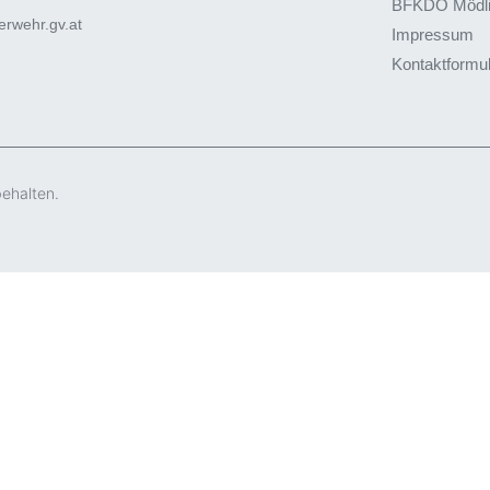
BFKDO Mödl
rwehr.gv.at
Impressum
Kontaktformu
behalten.