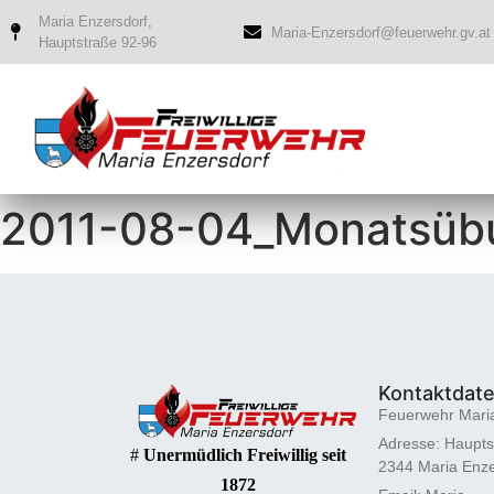
Maria Enzersdorf,
Maria-Enzersdorf@feuerwehr.gv.at
Hauptstraße 92-96
2011-08-04_Monatsübu
Kontaktdat
Feuerwehr Mari
Adresse: Haupts
#
Unermüdlich Freiwillig seit
2344 Maria Enze
1872