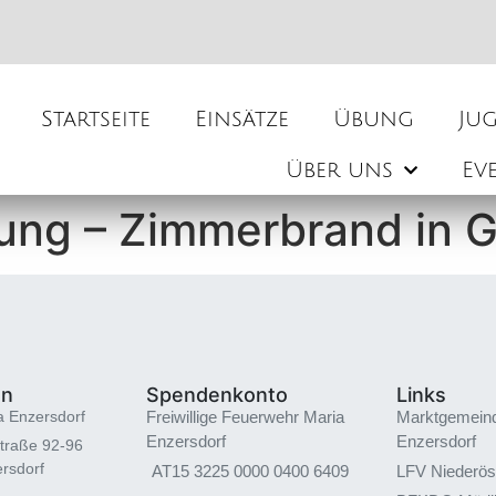
Startseite
Einsätze
Übung
Ju
Über uns
Ev
ng – Zimmerbrand in G
en
Spendenkonto
Links
a Enzersdorf
Freiwillige Feuerwehr Maria
Marktgemein
Enzersdorf
Enzersdorf
traße 92-96
rsdorf
AT15 3225 0000 0400 6409
LFV Niederös