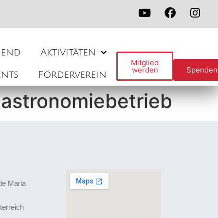
gend
Aktivitäten
Mitglied
werden
Spenden
ents
Förderverein
astronomiebetrieb
de Maria
terreich