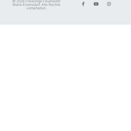
© 2026 Freiwillige Feuerwehr
Maria Enzersdorf. Alle Rechte
vorbehalten.