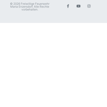
© 2026 Freiwillige Feuerwehr
Maria Enzersdorf. Alle Rechte
vorbehalten.