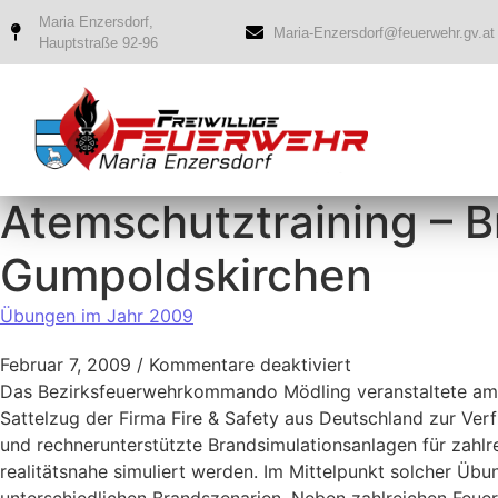
Maria Enzersdorf,
Maria-Enzersdorf@feuerwehr.gv.at
Hauptstraße 92-96
Atemschutztraining – Br
Gumpoldskirchen
Übungen im Jahr 2009
Februar 7, 2009
/
Kommentare deaktiviert
Das Bezirksfeuerwehrkommando Mödling veranstaltete am 
Sattelzug der Firma Fire & Safety aus Deutschland zur Ver
und rechnerunterstützte Brandsimulationsanlagen für zahlr
realitätsnahe simuliert werden. Im Mittelpunkt solcher Übu
unterschiedlichen Brandszenarien. Neben zahlreichen Feue