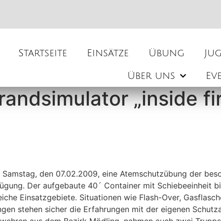
Startseite
Einsätze
Übung
Ju
Über uns
Ev
andsimulator „inside fir
Samstag, den 07.02.2009, eine Atemschutzübung der beson
fügung. Der aufgebaute 40´ Container mit Schiebeeinheit b
eiche Einsatzgebiete. Situationen wie Flash-Over, Gasflasc
ngen stehen sicher die Erfahrungen mit der eigenen Schutza
rwehren aus dem Bezirk Mödling, nahmen auch zwei Trupps 