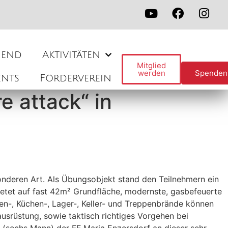
gend
Aktivitäten
Mitglied
werden
Spenden
ents
Förderverein
e attack“ in
deren Art. Als Übungsobjekt stand den Teilnehmern ein
ietet auf fast 42m² Grundfläche, modernste, gasbefeuerte
hen-, Küchen-, Lager-, Keller- und Treppenbrände können
usrüstung, sowie taktisch richtiges Vorgehen bei
(sechs Mann) der FF Maria Enzersdorf an dieser sehr