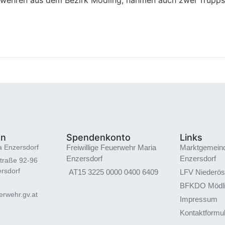
en
Spendenkonto
Links
a Enzersdorf
Freiwillige Feuerwehr Maria
Marktgemein
Enzersdorf
Enzersdorf
traße 92-96
rsdorf
AT15 3225 0000 0400 6409
LFV Niederös
BFKDO Mödl
rwehr.gv.at
Impressum
Kontaktformu