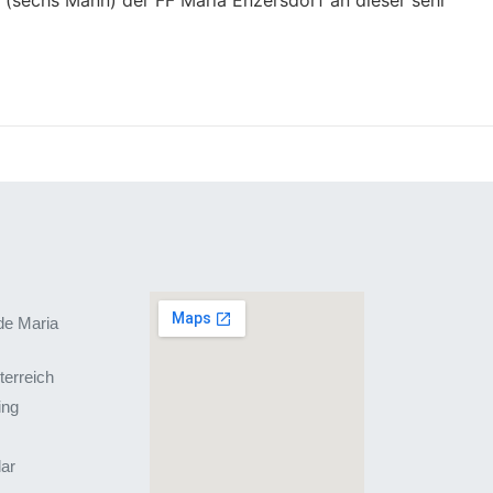
de Maria
terreich
ing
lar