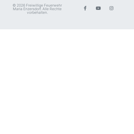
© 2026 Freiwillige Feuerwehr
Maria Enzersdorf. Alle Rechte
vorbehalten.