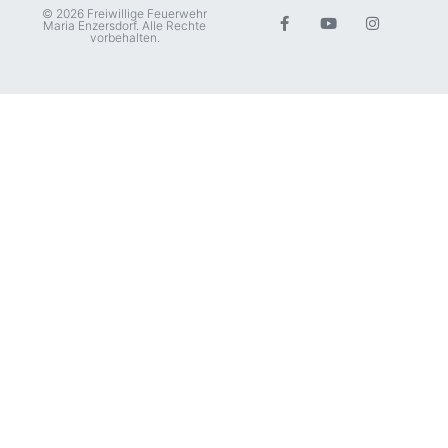
© 2026 Freiwillige Feuerwehr
Maria Enzersdorf. Alle Rechte
vorbehalten.