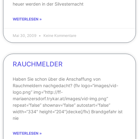
heuer werden in der Silvesternacht
WEITERLESEN »
Mai 30, 2009
Keine Kommentare
RAUCHMELDER
Haben Sie schon über die Anschaffung von
Rauchmeldern nachgedacht? {flv logo=“images/vid-
logo.png“ img=“http://ff-
mariaenzersdorf.trykar.at/images/vid-img.png“
repeat=“false“ shownav=“false“ autostart=“false“
width=“334″ height=“204″}decke{/flv} Brandgefahr ist
nie
WEITERLESEN »