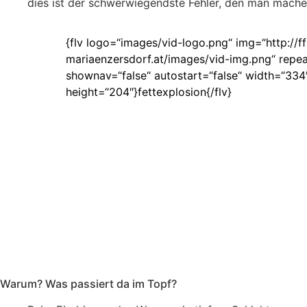
dies ist der schwerwiegendste Fehler, den man mache
{flv logo=“images/vid-logo.png“ img=“http://ff
mariaenzersdorf.at/images/vid-img.png“ repea
shownav=“false“ autostart=“false“ width=“334
height=“204″}fettexplosion{/flv}
Warum? Was passiert da im Topf?