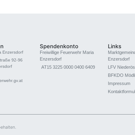
en
Spendenkonto
Links
a Enzersdorf
Freiwillige Feuerwehr Maria
Marktgemein
Enzersdorf
Enzersdorf
traße 92-96
rsdorf
AT15 3225 0000 0400 6409
LFV Niederös
BFKDO Mödl
rwehr.gv.at
Impressum
Kontaktformu
behalten.