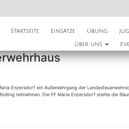
Startseite
Einsätze
Übung
Ju
Über uns
Ev
uerwehrhaus
ria Enzersdorf ein Außenlehrgang der Landesfeuerwehrschu
dling teilnahmen. Die FF Maria Enzersdorf stellte die Rä