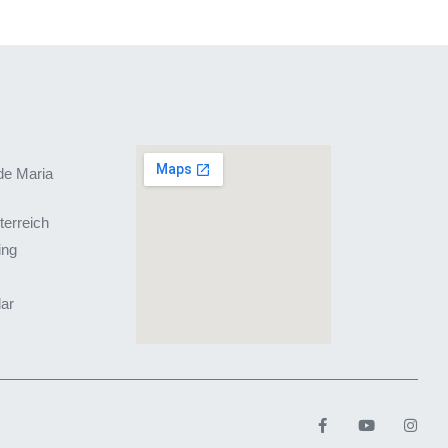
de Maria
terreich
ing
lar