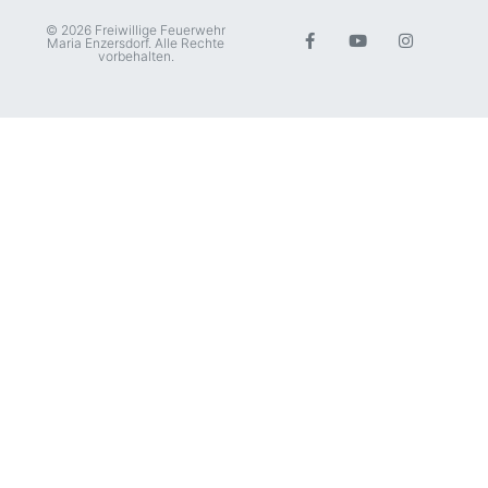
© 2026 Freiwillige Feuerwehr
Maria Enzersdorf. Alle Rechte
vorbehalten.