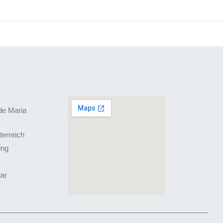
de Maria
terreich
ing
lar