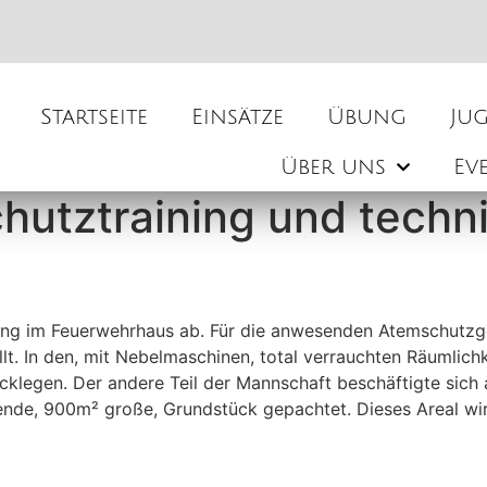
Startseite
Einsätze
Übung
Ju
Über uns
Ev
utztraining und techni
ung im Feuerwehrhaus ab. Für die anwesenden Atemschutzge
llt. In den, mit Nebelmaschinen, total verrauchten Räumli
ücklegen. Der andere Teil der Mannschaft beschäftigte sic
nde, 900m² große, Grundstück gepachtet. Dieses Areal wi