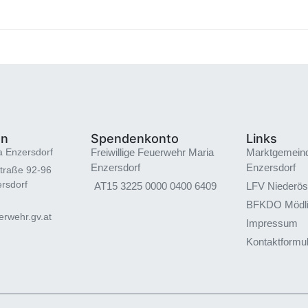
en
Spendenkonto
Links
a Enzersdorf
Freiwillige Feuerwehr Maria
Marktgemein
Enzersdorf
Enzersdorf
traße 92-96
rsdorf
AT15 3225 0000 0400 6409
LFV Niederös
BFKDO Mödl
rwehr.gv.at
Impressum
Kontaktformu