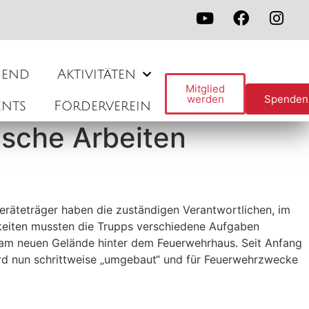
gend
Aktivitäten
Mitglied
werden
Spenden
ents
Förderverein
sche Arbeiten
räteträger haben die zuständigen Verantwortlichen, im
chkeiten mussten die Trupps verschiedene Aufgaben
h am neuen Gelände hinter dem Feuerwehrhaus. Seit Anfang
rd nun schrittweise „umgebaut“ und für Feuerwehrzwecke