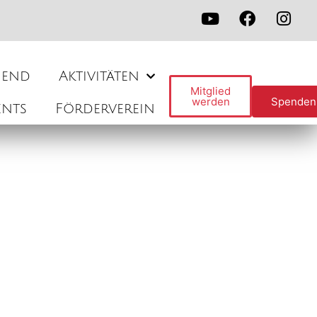
gend
Aktivitäten
Mitglied
werden
Spenden
ents
Förderverein