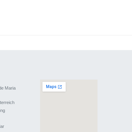
de Maria
terreich
ing
lar