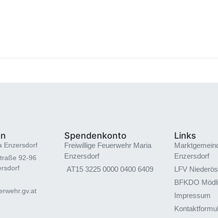
en
Spendenkonto
Links
a Enzersdorf
Freiwillige Feuerwehr Maria
Marktgemein
Enzersdorf
Enzersdorf
traße 92-96
rsdorf
AT15 3225 0000 0400 6409
LFV Niederös
BFKDO Mödl
rwehr.gv.at
Impressum
Kontaktformu