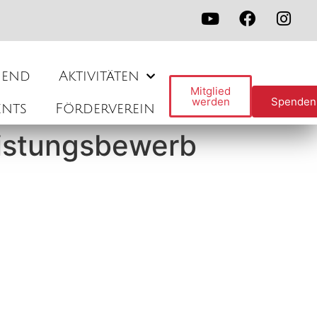
gend
Aktivitäten
Mitglied
werden
Spenden
ents
Förderverein
eistungsbewerb