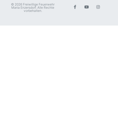
© 2026 Freiwillige Feuerwehr
Maria Enzersdorf. Alle Rechte
vorbehalten.