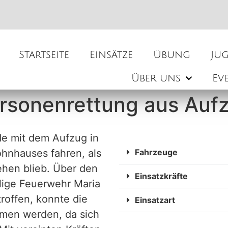
Startseite
Einsätze
Übung
Ju
Über uns
Ev
rsonenrettung aus Auf
de mit dem Aufzug in
hnhauses fahren, als
Fahrzeuge
tehen blieb. Über den
Einsatzkräfte
llige Feuerwehr Maria
troffen, konnte die
Einsatzart
mmen werden, da sich