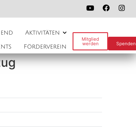
gend
Aktivitäten
Mitglied
werden
Spenden
ents
Förderverein
zug