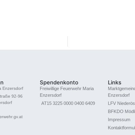
en
Spendenkonto
Links
a Enzersdorf
Freiwillige Feuerwehr Maria
Marktgemein
Enzersdorf
Enzersdorf
traße 92-96
rsdorf
AT15 3225 0000 0400 6409
LFV Niederös
BFKDO Mödl
rwehr.gv.at
Impressum
Kontaktformu