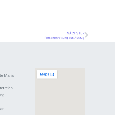
NÄCHSTER
Personenrettung aus Aufzug
de Maria
terreich
ing
lar