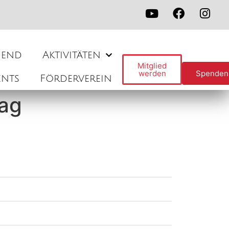
gend
Aktivitäten
Mitglied
werden
Spenden
ents
Förderverein
Tag