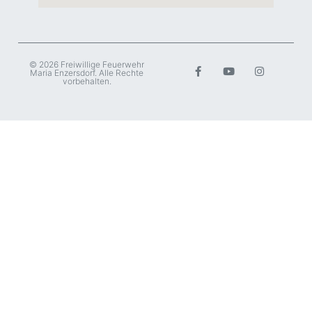
© 2026 Freiwillige Feuerwehr
Maria Enzersdorf. Alle Rechte
vorbehalten.