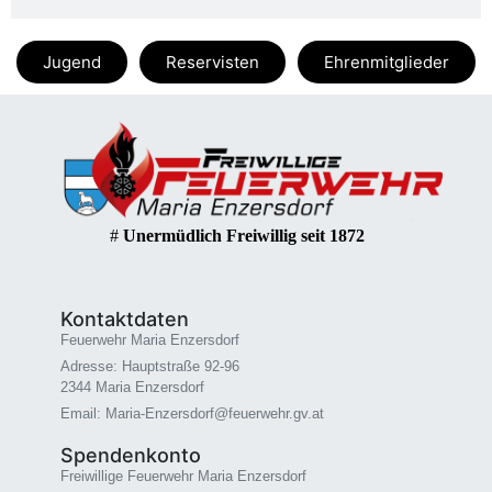
Jugend
Reservisten
Ehrenmitglieder
#
Unermüdlich Freiwillig seit 1872
Kontaktdaten
Feuerwehr Maria Enzersdorf
Adresse: Hauptstraße 92-96
2344 Maria Enzersdorf
Email: Maria-Enzersdorf@feuerwehr.gv.at
Spendenkonto
Freiwillige Feuerwehr Maria Enzersdorf