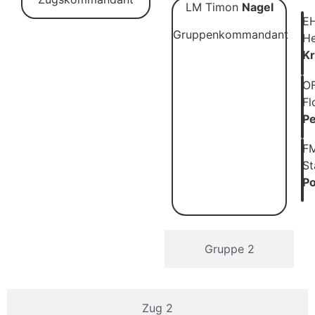
LM Timon
Nagel
E
Gruppenkommandant
He
K
O
Fl
Pe
F
St
Po
Gruppe 2
Zug 2