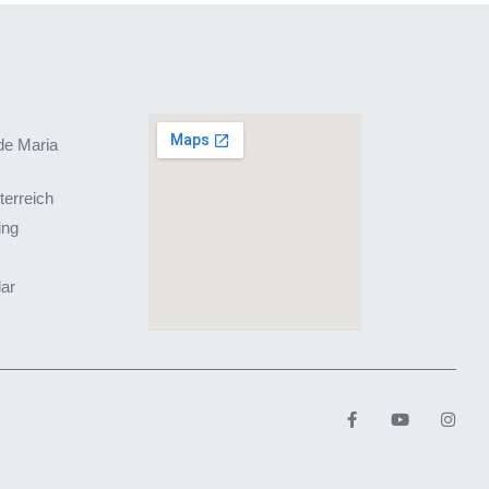
de Maria
terreich
ing
lar