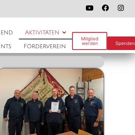
gend
Aktivitäten
Mitglied
werden
Spenden
ents
Förderverein