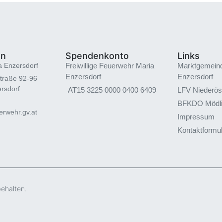
en
Spendenkonto
Links
a Enzersdorf
Freiwillige Feuerwehr Maria
Marktgemein
Enzersdorf
Enzersdorf
traße 92-96
rsdorf
AT15 3225 0000 0400 6409
LFV Niederös
BFKDO Mödl
rwehr.gv.at
Impressum
Kontaktformu
behalten.