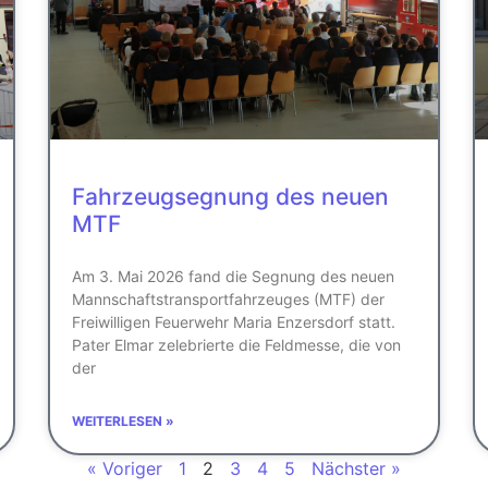
Fahrzeugsegnung des neuen
MTF
Am 3. Mai 2026 fand die Segnung des neuen
Mannschaftstransportfahrzeuges (MTF) der
Freiwilligen Feuerwehr Maria Enzersdorf statt.
Pater Elmar zelebrierte die Feldmesse, die von
der
WEITERLESEN »
« Voriger
1
2
3
4
5
Nächster »