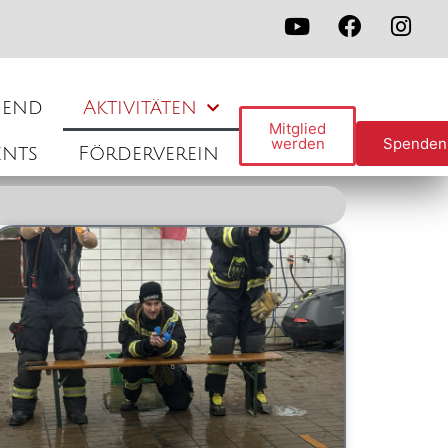
gend
Aktivitäten
Mitglied
werden
Spenden
ents
Förderverein