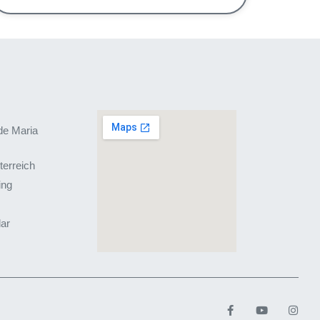
de Maria
terreich
ing
lar