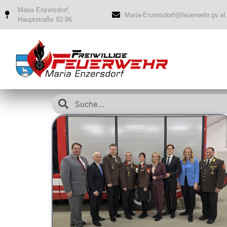
Maria Enzersdorf,
Maria-Enzersdorf@feuerwehr.gv.at
Hauptstraße 92-96