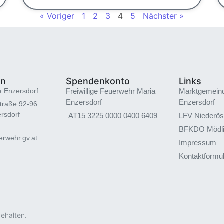
« Voriger
1
2
3
4
5
Nächster »
en
Spendenkonto
Links
a Enzersdorf
Freiwillige Feuerwehr Maria
Marktgemein
Enzersdorf
Enzersdorf
traße 92-96
rsdorf
AT15 3225 0000 0400 6409
LFV Niederös
BFKDO Mödl
rwehr.gv.at
Impressum
Kontaktformu
behalten.