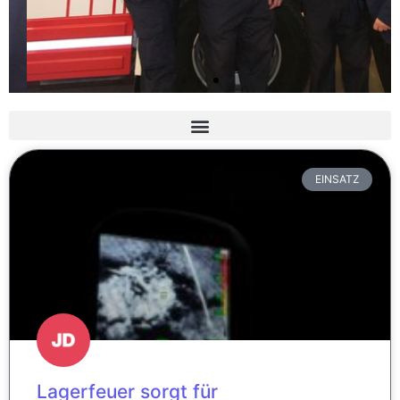
Slider 3 Überschrift
Lorem ipsum dolor sit amet
EINSATZ
consectetur adipiscing elit dolor
Hier klicken
Lagerfeuer sorgt für