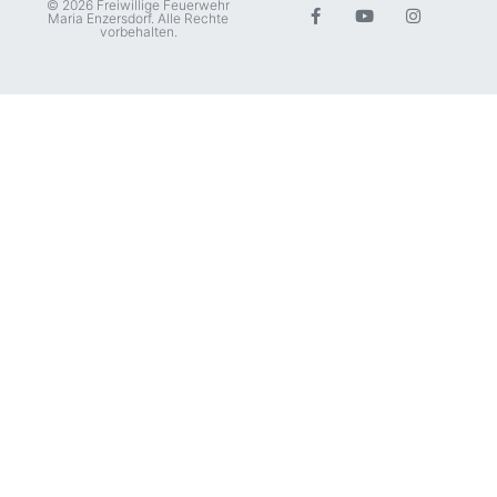
© 2026 Freiwillige Feuerwehr
Maria Enzersdorf. Alle Rechte
vorbehalten.