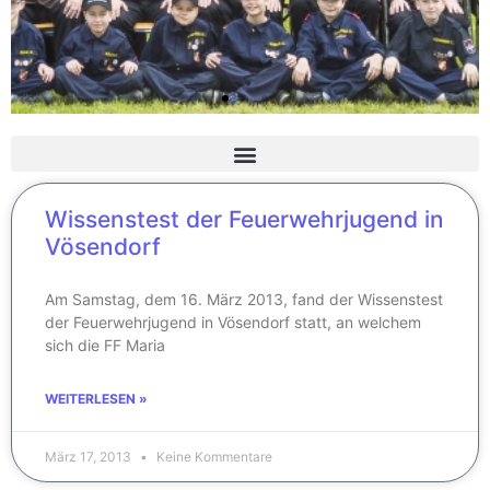
Mannschaft
Wissenstest der Feuerwehrjugend in
Ihre Sicherheit ist
unsere Aufgabe
Vösendorf
Am Samstag, dem 16. März 2013, fand der Wissenstest
Hier klicken
der Feuerwehrjugend in Vösendorf statt, an welchem
sich die FF Maria
WEITERLESEN »
März 17, 2013
Keine Kommentare