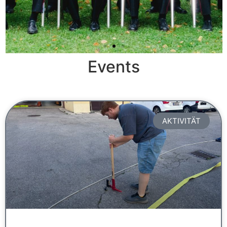
Slider 2 Überschrift
Events
Lorem ipsum dolor sit amet
consectetur adipiscing elit dolor
AKTIVITÄT
Hier klicken