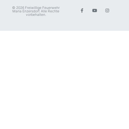
© 2026 Freiwillige Feuerwehr
Maria Enzersdorf. Alle Rechte
vorbehalten.