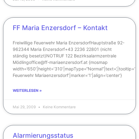
FF Maria Enzersdorf – Kontakt
Freiwillige Feuerwehr Maria EnzersdorfHauptstraße 92-
962344 Maria Enzersdorf+43 2236 22801 (nicht
ständig besetzt)NOTRUF 122 Bezirksalarmzentrale
Mödlingoffice@ff-mariaenzersdorf.at {mosmap
width=’650’|height=’310’|mapType=“Normal“|text=‘‚|tooltip=’Fre
Feuerwehr Mariaenzersdorf’|marker=’1’|align=’center‘}
WEITERLESEN »
Mai 29, 2009
Keine Kommentare
Alarmierungsstatus