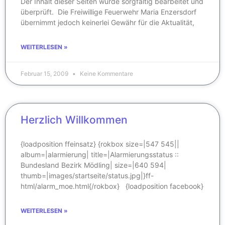
Der Inhalt dieser Seiten wurde sorgfältig bearbeitet und
überprüft. Die Freiwillige Feuerwehr Maria Enzersdorf
übernimmt jedoch keinerlei Gewähr für die Aktualität,
WEITERLESEN »
Februar 15, 2009
Keine Kommentare
Herzlich Willkommen
{loadposition ffeinsatz} {rokbox size=|547 545||
album=|alarmierung| title=|Alarmierungsstatus ::
Bundesland Bezirk Mödling| size=|640 594|
thumb=|images/startseite/status.jpg|}ff-
html/alarm_moe.html{/rokbox} {loadposition facebook}
WEITERLESEN »