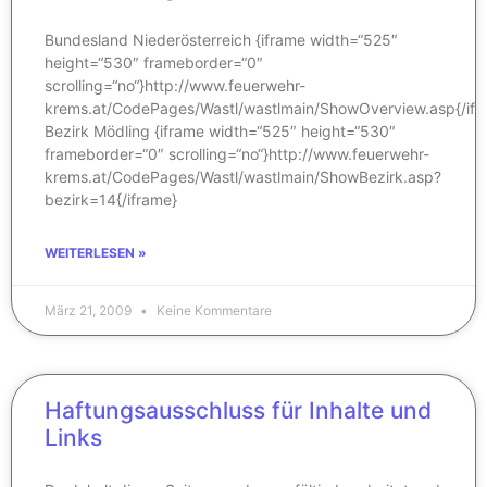
Bundesland Niederösterreich {iframe width=“525″
height=“530″ frameborder=“0″
scrolling=“no“}http://www.feuerwehr-
krems.at/CodePages/Wastl/wastlmain/ShowOverview.asp{/ifr
Bezirk Mödling {iframe width=“525″ height=“530″
frameborder=“0″ scrolling=“no“}http://www.feuerwehr-
krems.at/CodePages/Wastl/wastlmain/ShowBezirk.asp?
bezirk=14{/iframe}
WEITERLESEN »
März 21, 2009
Keine Kommentare
Haftungsausschluss für Inhalte und
Links