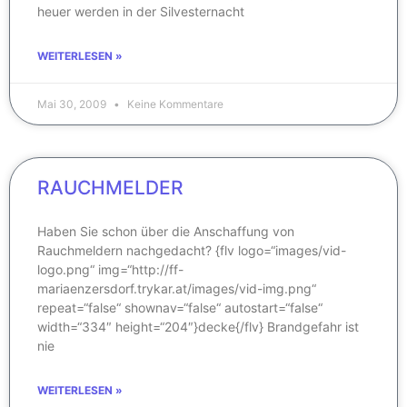
heuer werden in der Silvesternacht
WEITERLESEN »
Mai 30, 2009
Keine Kommentare
RAUCHMELDER
Haben Sie schon über die Anschaffung von
Rauchmeldern nachgedacht? {flv logo=“images/vid-
logo.png“ img=“http://ff-
mariaenzersdorf.trykar.at/images/vid-img.png“
repeat=“false“ shownav=“false“ autostart=“false“
width=“334″ height=“204″}decke{/flv} Brandgefahr ist
nie
WEITERLESEN »