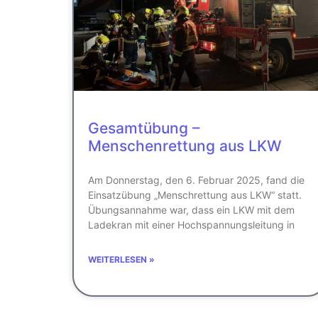
Gesamtübung –
Menschenrettung aus LKW
Am Donnerstag, den 6. Februar 2025, fand die
Einsatzübung „Menschrettung aus LKW“ statt.
Übungsannahme war, dass ein LKW mit dem
Ladekran mit einer Hochspannungsleitung in
WEITERLESEN »