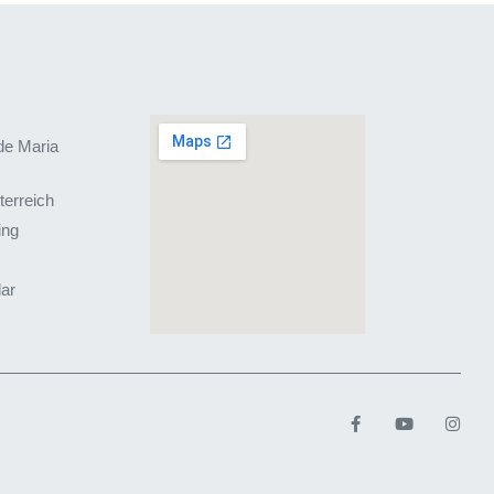
de Maria
terreich
ing
lar