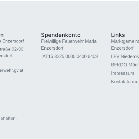
en
Spendenkonto
Links
a Enzersdorf
Freiwillige Feuerwehr Maria
Marktgemein
Enzersdorf
Enzersdorf
traße 92-96
rsdorf
AT15 3225 0000 0400 6409
LFV Niederös
BFKDO Mödl
rwehr.gv.at
Impressum
Kontaktformu
behalten.