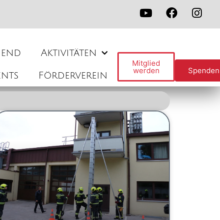
gend
Aktivitäten
Mitglied
werden
Spenden
ents
Förderverein