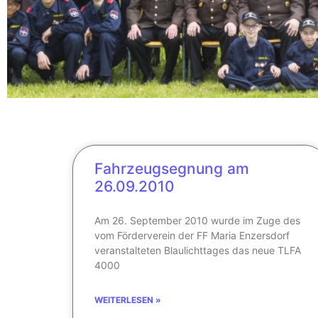
Mannschaft
Fahrzeugsegnung am
26.09.2010
Ihre Sicherheit ist
unsere Aufgabe
Am 26. September 2010 wurde im Zuge des
vom Förderverein der FF Maria Enzersdorf
Hier klicken
veranstalteten Blaulichttages das neue TLFA
4000
WEITERLESEN »