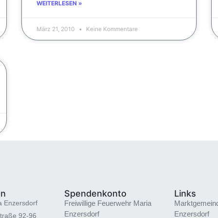
WEITERLESEN »
März 21, 2010
Keine Kommentare
en
Spendenkonto
Links
a Enzersdorf
Freiwillige Feuerwehr Maria
Marktgemein
Enzersdorf
Enzersdorf
traße 92-96