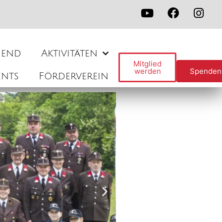
gend
Aktivitäten
Mitglied
werden
Spenden
ents
Förderverein