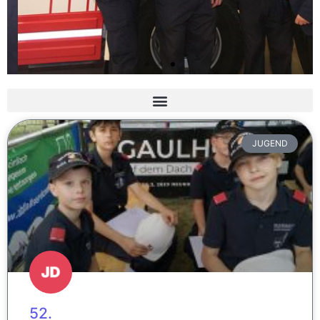
Slider 3 Überschrift
Lorem ipsum dolor sit amet
JUGEND
consectetur adipiscing elit dolor
Hier klicken
52.